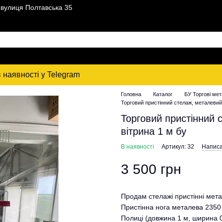
, вулиця Полтавська 35
 наявності у Telegram
Головна
Каталог
БУ Торгові мет
Торговий пристінний стелаж, металевий с
Торговий пристінний с
вітрина 1 м бу
В наявності
Артикул: 32
Написа
3 500 грн
Продам стелажі пристінні метал
Пристінна нога металева 2350 
Полиці (довжина 1 м, ширина 0