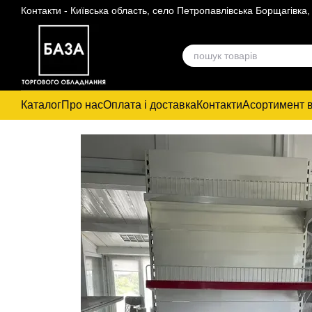
Контакти - Київська область, село Петропавлівська Борщагівка
Перейти до основного контенту
Каталог
Про нас
Оплата і доставка
Контакти
Асортимент в