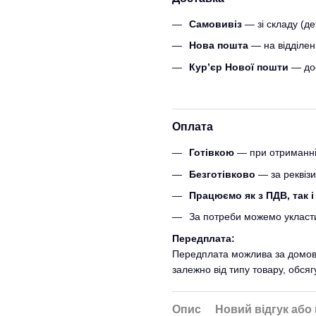
Самовивіз
— зі складу (д
Нова пошта
— на відділенн
Кур’єр Нової пошти
— дос
Оплата
Готівкою
— при отриманні 
Безготівково
— за реквіз
Працюємо як з ПДВ, так і
За потреби можемо уклас
Передплата:
Передплата можлива за домовле
залежно від типу товару, обся
Опис
Новий відгук або