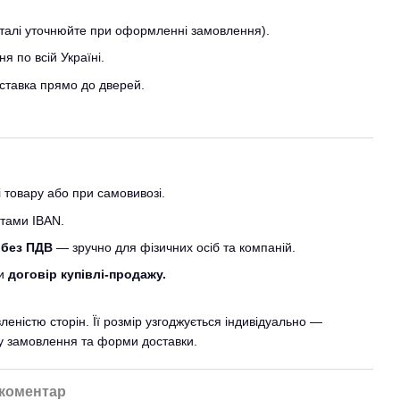
еталі уточнюйте при оформленні замовлення).
я по всій Україні.
тавка прямо до дверей.
товару або при самовивозі.
итами IBAN.
 без ПДВ
— зручно для фізичних осіб та компаній.
ти
договір купівлі-продажу.
ністю сторін. Її розмір узгоджується індивідуально —
гу замовлення та форми доставки.
 коментар