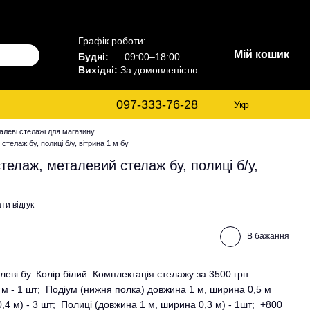
Графік роботи:
Мій кошик
Будні:
09:00–18:00
Вихідні:
За домовленістю
097-333-76-28
Укр
алеві стелажі для магазину
телаж бу, полиці б/у, вітрина 1 м бу
телаж, металевий стелаж бу, полиці б/у,
ти відгук
В бажання
еві бу. Колір білий. Комплектація стелажу за 3500 грн:
м - 1 шт; Подіум (нижня полка) довжина 1 м, ширина 0,5 м
,4 м) - 3 шт; Полиці (довжина 1 м, ширина 0,3 м) - 1шт; +800