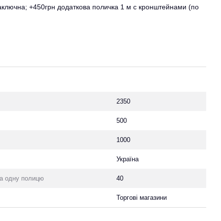
заключна; +450грн додаткова поличка 1 м с кронштейнами (по
2350
500
1000
Україна
а одну полицю
40
Торгові магазини