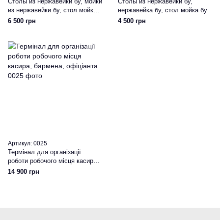
Столы из нержавейки бу, мойки
Столы из нержавейки бу,
из нержавейки бу, стол мойка
нержавейка бу, стол мойка бу
бу
6 500 грн
4 500 грн
Артикул: 0025
Термінал для організації
роботи робочого місця касира,
бармена, офіціанта
14 900 грн